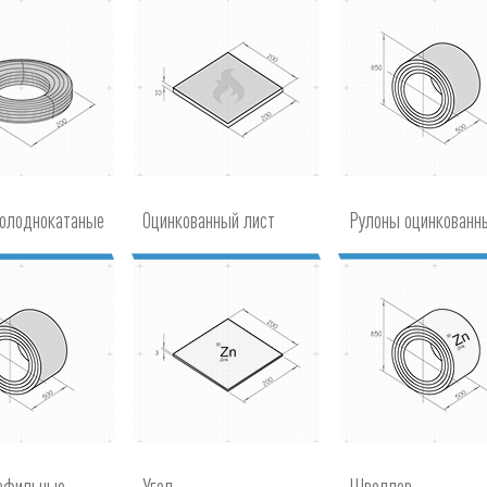
холоднокатаные
Оцинкованный лист
Рулоны оцинкованн
рофильные
Угол
Швеллер