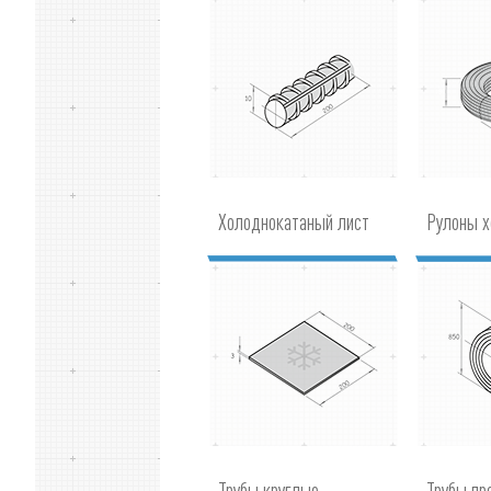
Холоднокатаный лист
Рулоны 
Трубы круглые
Трубы п